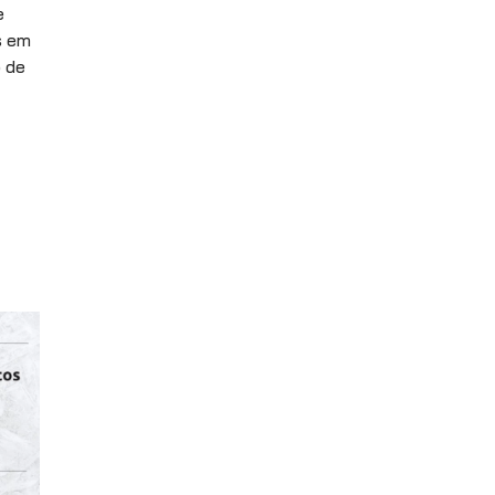
e
s em
o de