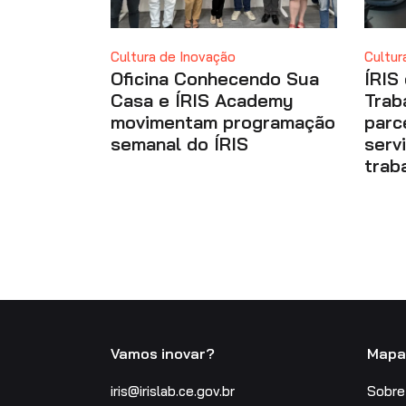
Cultura de Inovação
Cultur
Oficina Conhecendo Sua
ÍRIS
Casa e ÍRIS Academy
Trab
movimentam programação
parc
semanal do ÍRIS
serv
trab
Vamos inovar?
Mapa 
iris@irislab.ce.gov.br
Sobre