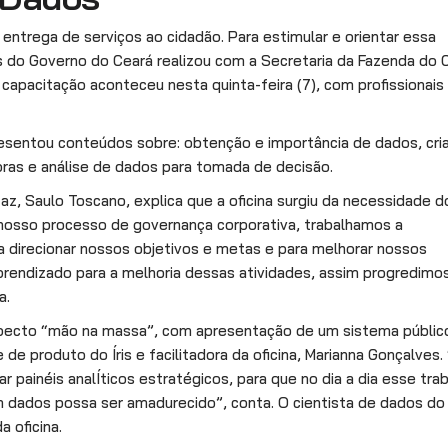
entrega de serviços ao cidadão. Para estimular e orientar essa
dos do Governo do Ceará realizou com a Secretaria da Fazenda do 
a capacitação aconteceu nesta quinta-feira (7), com profissionais
resentou conteúdos sobre: obtenção e importância de dados, cri
ras e análise de dados para tomada de decisão.
az, Saulo Toscano, explica que a oficina surgiu da necessidade d
nosso processo de governança corporativa, trabalhamos a
 direcionar nossos objetivos e metas e para melhorar nossos
aprendizado para a melhoria dessas atividades, assim progredimo
a.
aspecto “mão na massa”, com apresentação de um sistema públic
e produto do Íris e facilitadora da oficina, Marianna Gonçalves.
 painéis analÍticos estratégicos, para que no dia a dia esse tra
dados possa ser amadurecido”, conta. O cientista de dados do Í
a oficina.