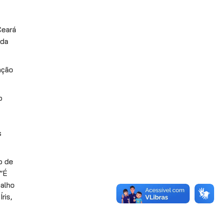
Ceará
 da
ação
o
s
o de
 “É
balho
ris,