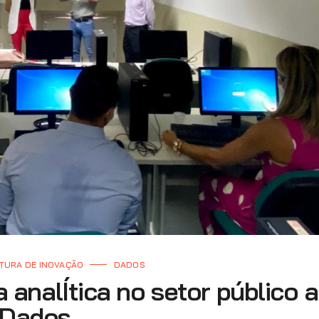
TURA DE INOVAÇÃO
DADOS
a analÍtica no setor público 
 Dados