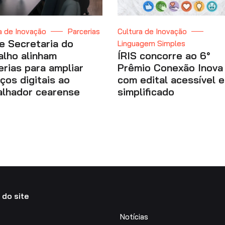
a de Inovação
Parcerias
Cultura de Inovação
 e Secretaria do
Linguagem Simples
alho alinham
ÍRIS concorre ao 6°
erias para ampliar
Prêmio Conexão Inova
iços digitais ao
com edital acessível e
alhador cearense
simplificado
do site
Notícias